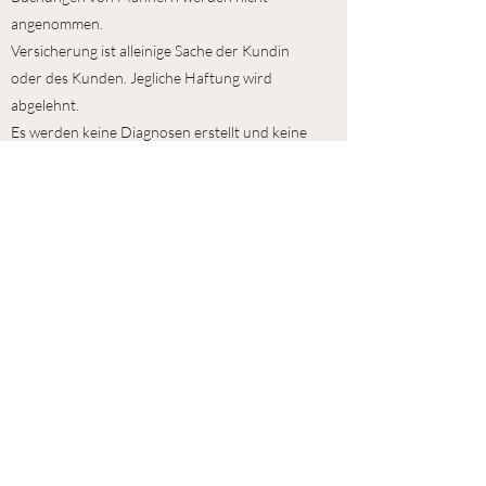
angenommen.
Versicherung ist alleinige Sache der Kundin
oder des Kunden. Jegliche Haftung wird
abgelehnt.
Es werden keine Diagnosen erstellt und keine
Heilungsversprechen gegeben.
Preisänderungen sind jederzeit vorbehalten.
Bereits gebuchte Massagen werden zum
Buchungspreis verrechnet.
Persönliche Daten und Informationen werden
vertraulich behandelt. Daten werden nicht an
Dritte weitergegeben.
Zur Datenschutzerklärung
Sibylle Koller ∙ Breitenwies 4 ∙ 8340 Hinwil-
Hadlikon